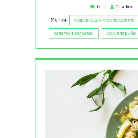
0
От admin
Метки:
заправка для морепродуктов
,
салатные заправки
соус для рыбы