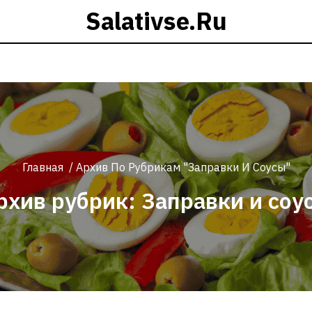
Salativse.ru
Главная
/
Архив По Рубрикам "Заправки И Соусы"
рхив рубрик: Заправки и соу