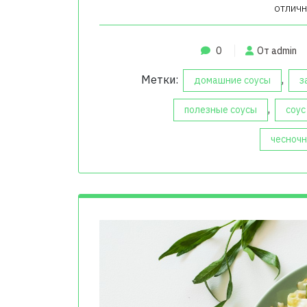
отличн
0
От admin
Метки:
,
домашние соусы
з
,
полезные соусы
соус
чесночн