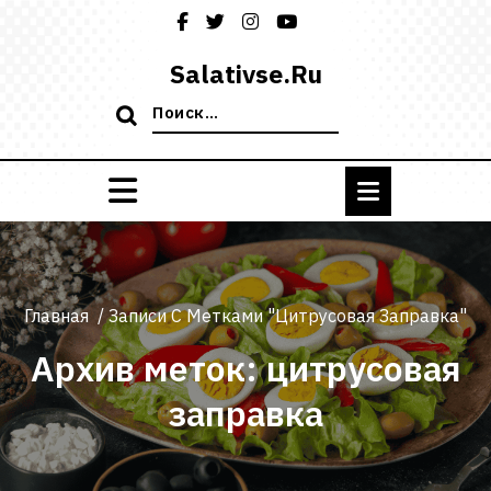
Перейти
к
содержимому
Salativse.ru
Поиск:
Главная
/
Записи С Метками "цитрусовая Заправка"
Архив меток: цитрусовая
заправка