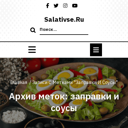
Перейти
к
содержимому
Salativse.ru
Поиск:
Главная
/
Записи С Метками "заправки И Соусы"
Архив меток: заправки и
соусы