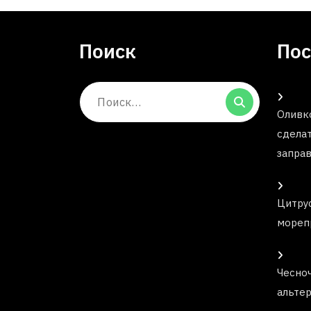
Поиск
Пос
Поиск:
Оливко
сдела
запра
Цитрус
мореп
Чесноч
альте